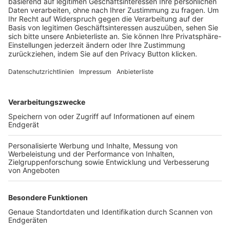
Trainerbörse
Login SpielPlus
FOLGE DEM BFV
TOP-VEREINE
TOP-PARTNER