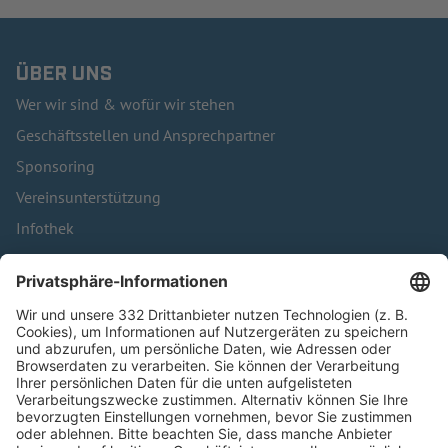
ÜBER UNS
Wer wir sind & wofür wir stehen
Geschäftsstellen und Ansprechpartner
Sponsoring
Vereinsunterstützung
Infothek
Kontakt
HÄUFIG BESUCHTE SEITEN
Pässe und Vereinswechsel
Trainerausbildung
Schulungsangebot Vereinsmitarbeiter
BFV-Geschäftsstellen