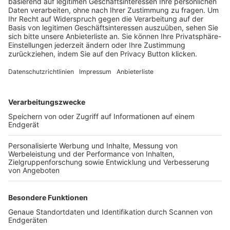
Trainerbörse
Login SpielPlus
FOLGE DEM BFV
TOP-VEREINE
TOP-PARTNER