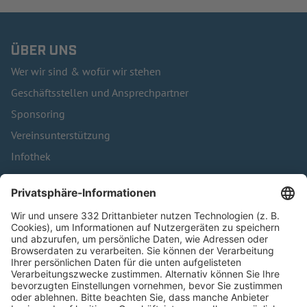
ÜBER UNS
Wer wir sind & wofür wir stehen
Geschäftsstellen und Ansprechpartner
Sponsoring
Vereinsunterstützung
Infothek
Kontakt
HÄUFIG BESUCHTE SEITEN
Pässe und Vereinswechsel
Trainerausbildung
Schulungsangebot Vereinsmitarbeiter
BFV-Geschäftsstellen