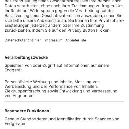
Trainerbörse
Login SpielPlus
FOLGE DEM BFV
TOP-VEREINE
TOP-PARTNER