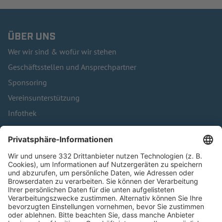
ÜBER UNS
Wer wir sind & wofür wir stehen
Geschäftsstellen und Ansprechpartner
Sponsoring
Vereinsunterstützung
Infothek
Kontakt
HÄUFIG BESUCHTE SEITEN
Pässe und Vereinswechsel
Trainerausbildung
Schulungsangebot Vereinsmitarbeiter
BFV-Geschäftsstellen