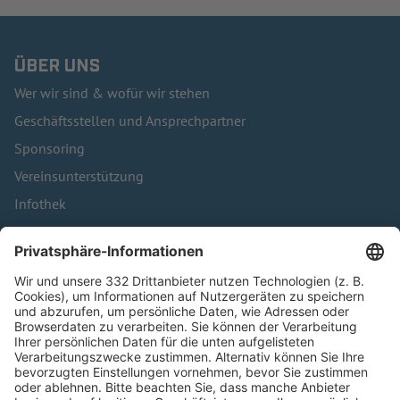
ÜBER UNS
Wer wir sind & wofür wir stehen
Geschäftsstellen und Ansprechpartner
Sponsoring
Vereinsunterstützung
Infothek
Kontakt
HÄUFIG BESUCHTE SEITEN
Pässe und Vereinswechsel
Trainerausbildung
Schulungsangebot Vereinsmitarbeiter
BFV-Geschäftsstellen