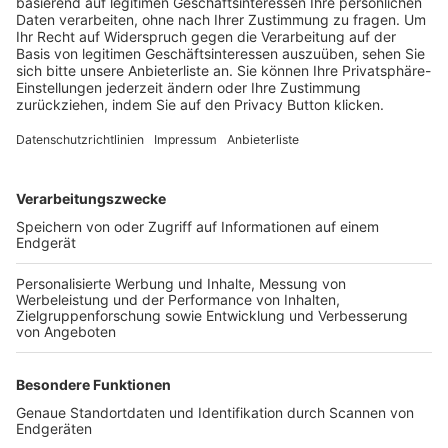
Trainerbörse
Login SpielPlus
FOLGE DEM BFV
TOP-VEREINE
TOP-PARTNER