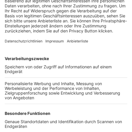
Trainerbörse
Login SpielPlus
FOLGE DEM BFV
TOP-VEREINE
TOP-PARTNER