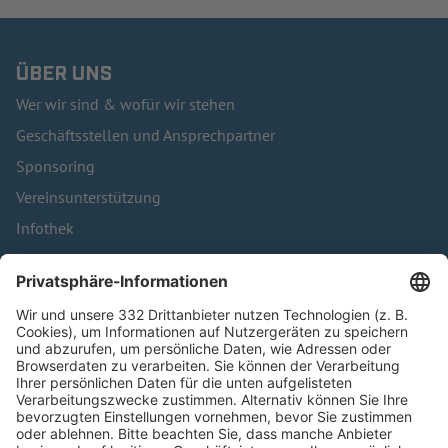
ÜBER UNS
Wer wir sind & wofür wir stehen
Geschäftsstellen und Ansprechpartner
Sponsoring
Vereinsunterstützung
Infothek
Kontakt
HÄUFIG BESUCHTE SEITEN
Pässe und Vereinswechsel
Trainerausbildung
Schulungsangebot Vereinsmitarbeiter
BFV-Geschäftsstellen