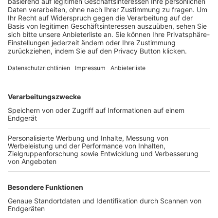
Trainerbörse
Login SpielPlus
FOLGE DEM BFV
TOP-VEREINE
TOP-PARTNER