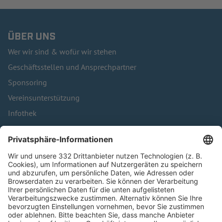
ÜBER UNS
Wer wir sind & wofür wir stehen
Geschäftsstellen und Ansprechpartner
Sponsoring
Vereinsunterstützung
Infothek
Kontakt
HÄUFIG BESUCHTE SEITEN
Pässe und Vereinswechsel
Trainerausbildung
Schulungsangebot Vereinsmitarbeiter
BFV-Geschäftsstellen