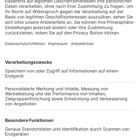
Trainerbörse
Login SpielPlus
FOLGE DEM BFV
TOP-VEREINE
TOP-PARTNER