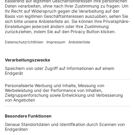
Trainerbörse
Login SpielPlus
FOLGE DEM BFV
TOP-VEREINE
TOP-PARTNER