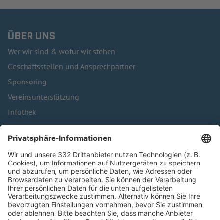
ÜBER UNS
Wer wir sind & wofür wir stehen
Geschäftsstellen und Ansprechpartner
Sponsoring
Vereinsunterstützung
Infothek
Kontakt
HÄUFIG BESUCHTE SEITEN
Pässe und Vereinswechsel
Trainerausbildung
Schulungsangebot Vereinsmitarbeiter
BFV-Geschäftsstellen