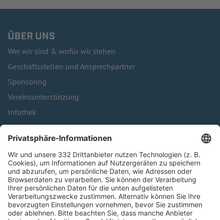
ÜBER UNS
Wer wir sind & wofür wir stehen
Geschäftsstellen und Ansprechpartner
Sponsoring
Vereinsunterstützung
Infothek
Kontakt
HÄUFIG BESUCHTE SEITEN
Pässe und Vereinswechsel
Trainerausbildung
Schulungsangebot Vereinsmitarbeiter
BFV-Geschäftsstellen