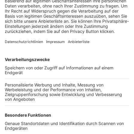
Trainerbörse
Login SpielPlus
FOLGE DEM BFV
TOP-VEREINE
TOP-PARTNER