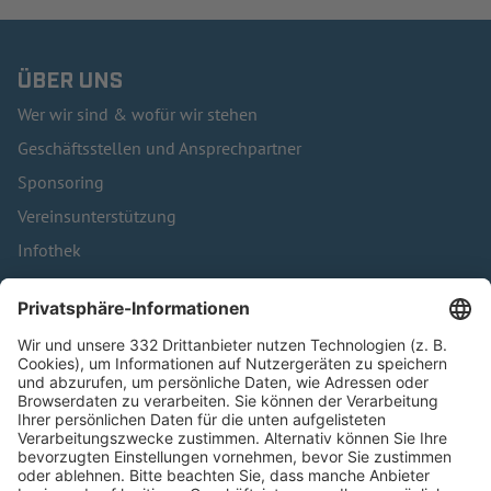
ÜBER UNS
Wer wir sind & wofür wir stehen
Geschäftsstellen und Ansprechpartner
Sponsoring
Vereinsunterstützung
Infothek
Kontakt
HÄUFIG BESUCHTE SEITEN
Pässe und Vereinswechsel
Trainerausbildung
Schulungsangebot Vereinsmitarbeiter
BFV-Geschäftsstellen