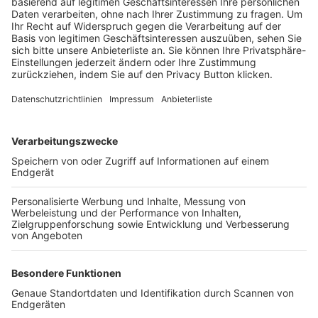
Trainerbörse
Login SpielPlus
FOLGE DEM BFV
TOP-VEREINE
TOP-PARTNER