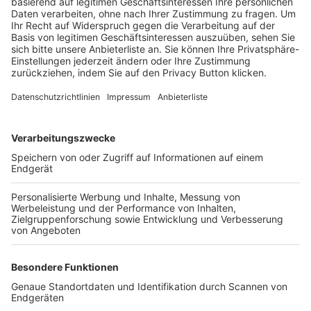
Trainerbörse
Login SpielPlus
FOLGE DEM BFV
TOP-VEREINE
TOP-PARTNER