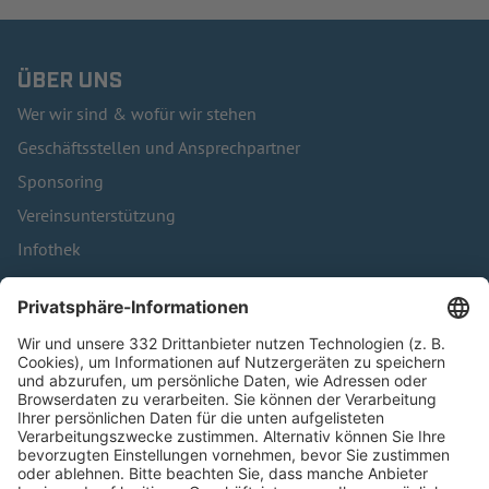
ÜBER UNS
Wer wir sind & wofür wir stehen
Geschäftsstellen und Ansprechpartner
Sponsoring
Vereinsunterstützung
Infothek
Kontakt
HÄUFIG BESUCHTE SEITEN
Pässe und Vereinswechsel
Trainerausbildung
Schulungsangebot Vereinsmitarbeiter
BFV-Geschäftsstellen