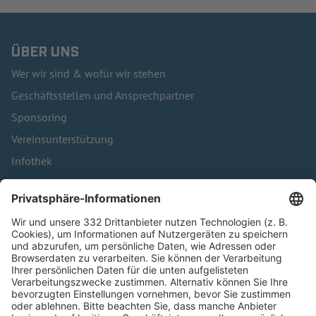
ÜBER UNS
Wer wir sind & wofür wir stehen
Geschäftsstellen und Ansprechpartner
Sponsoring
Vereinsunterstützung
Infothek
Kontakt
HÄUFIG BESUCHTE SEITEN
Pässe und Vereinswechsel
Trainerausbildung
Schulungsangebot Vereinsmitarbeiter
BFV-Geschäftsstellen