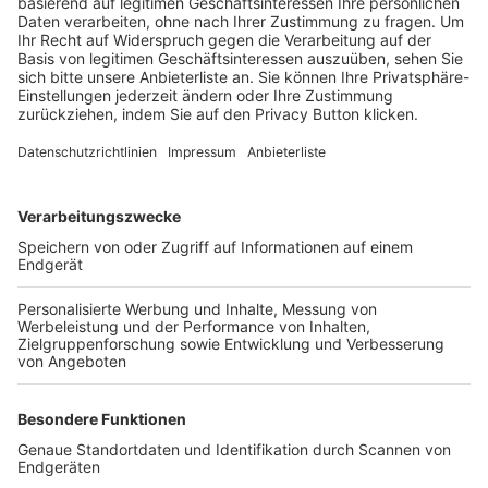
Trainerbörse
Login SpielPlus
FOLGE DEM BFV
TOP-VEREINE
TOP-PARTNER