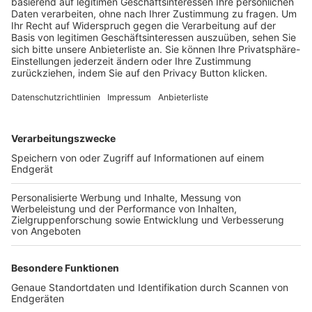
Trainerbörse
Login SpielPlus
FOLGE DEM BFV
TOP-VEREINE
TOP-PARTNER