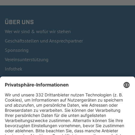
ÜBER UNS
Wer wir sind & wofür wir stehen
Geschäftsstellen und Ansprechpartner
Sponsoring
Vereinsunterstützung
Infothek
Kontakt
HÄUFIG BESUCHTE SEITEN
Pässe und Vereinswechsel
Trainerausbildung
Schulungsangebot Vereinsmitarbeiter
BFV-Geschäftsstellen