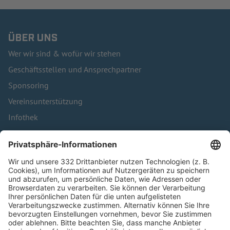
ÜBER UNS
Wer wir sind & wofür wir stehen
Geschäftsstellen und Ansprechpartner
Sponsoring
Vereinsunterstützung
Infothek
Kontakt
HÄUFIG BESUCHTE SEITEN
Pässe und Vereinswechsel
Trainerausbildung
Schulungsangebot Vereinsmitarbeiter
BFV-Geschäftsstellen