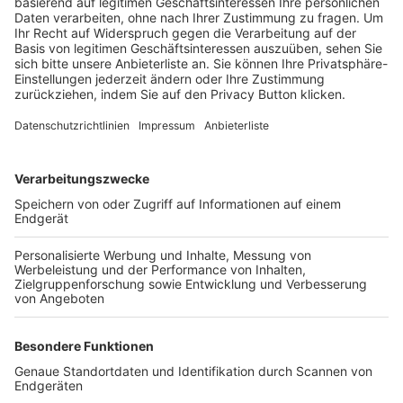
Trainerbörse
Login SpielPlus
FOLGE DEM BFV
TOP-VEREINE
TOP-PARTNER