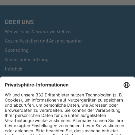
ÜBER UNS
Wer wir sind & wofür wir stehen
Geschäftsstellen und Ansprechpartner
Sponsoring
Vereinsunterstützung
Infothek
Kontakt
HÄUFIG BESUCHTE SEITEN
Pässe und Vereinswechsel
Trainerausbildung
Schulungsangebot Vereinsmitarbeiter
BFV-Geschäftsstellen