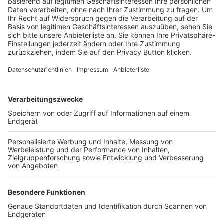
Trainerbörse
Login SpielPlus
FOLGE DEM BFV
TOP-VEREINE
TOP-PARTNER