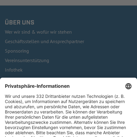
ÜBER UNS
Wer wir sind & wofür wir stehen
Geschäftsstellen und Ansprechpartner
Sponsoring
Vereinsunterstützung
Infothek
Kontakt
HÄUFIG BESUCHTE SEITEN
Pässe und Vereinswechsel
Trainerausbildung
Schulungsangebot Vereinsmitarbeiter
BFV-Geschäftsstellen