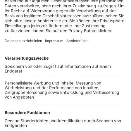
Trainerbörse
Login SpielPlus
FOLGE DEM BFV
TOP-VEREINE
TOP-PARTNER