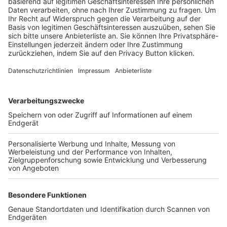
Trainerbörse
Login SpielPlus
FOLGE DEM BFV
TOP-VEREINE
TOP-PARTNER