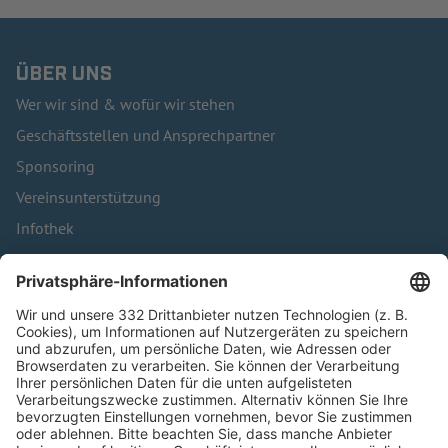
ÜBER UNS
Wer wir sind & wofür wir stehen
Geschäftsstellen und Ansprechpartner
Sponsoring
Vereinsunterstützung
Infothek
Kontakt
HÄUFIG BESUCHTE SEITEN
Pässe und Vereinswechsel
Trainerausbildung
Schulungsangebot Vereinsmitarbeiter
BFV-Geschäftsstellen