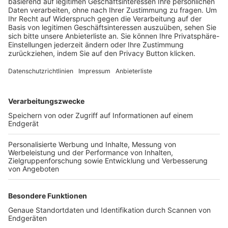
Trainerbörse
Login SpielPlus
FOLGE DEM BFV
TOP-VEREINE
TOP-PARTNER