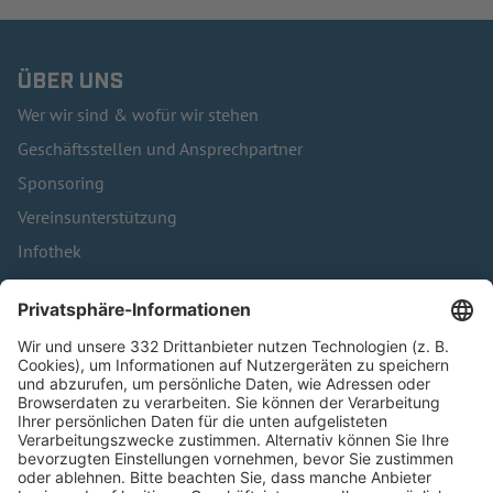
ÜBER UNS
Wer wir sind & wofür wir stehen
Geschäftsstellen und Ansprechpartner
Sponsoring
Vereinsunterstützung
Infothek
Kontakt
HÄUFIG BESUCHTE SEITEN
Pässe und Vereinswechsel
Trainerausbildung
Schulungsangebot Vereinsmitarbeiter
BFV-Geschäftsstellen