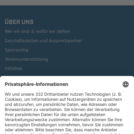
ÜBER UNS
Wer wir sind & wofür wir stehen
Geschäftsstellen und Ansprechpartner
Sponsoring
Vereinsunterstützung
Infothek
Kontakt
HÄUFIG BESUCHTE SEITEN
Pässe und Vereinswechsel
Trainerausbildung
Schulungsangebot Vereinsmitarbeiter
BFV-Geschäftsstellen