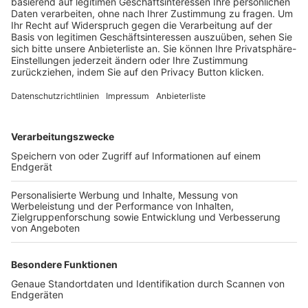
Trainerbörse
Login SpielPlus
FOLGE DEM BFV
TOP-VEREINE
TOP-PARTNER