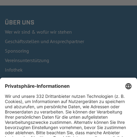
ÜBER UNS
Wer wir sind & wofür wir stehen
Geschäftsstellen und Ansprechpartner
Sponsoring
Vereinsunterstützung
Infothek
Kontakt
HÄUFIG BESUCHTE SEITEN
Pässe und Vereinswechsel
Trainerausbildung
Schulungsangebot Vereinsmitarbeiter
BFV-Geschäftsstellen