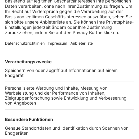
Trainerbörse
Login SpielPlus
FOLGE DEM BFV
TOP-VEREINE
TOP-PARTNER