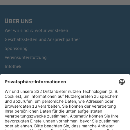
ÜBER UNS
Wer wir sind & wofür wir stehen
Geschäftsstellen und Ansprechpartner
Sponsoring
Vereinsunterstützung
Infothek
Kontakt
HÄUFIG BESUCHTE SEITEN
Pässe und Vereinswechsel
Trainerausbildung
Schulungsangebot Vereinsmitarbeiter
BFV-Geschäftsstellen