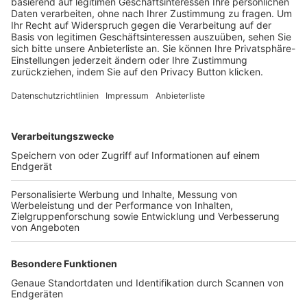
Trainerbörse
Login SpielPlus
FOLGE DEM BFV
TOP-VEREINE
TOP-PARTNER