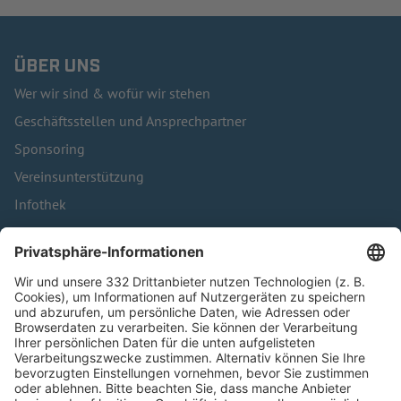
ÜBER UNS
Wer wir sind & wofür wir stehen
Geschäftsstellen und Ansprechpartner
Sponsoring
Vereinsunterstützung
Infothek
Kontakt
HÄUFIG BESUCHTE SEITEN
Pässe und Vereinswechsel
Trainerausbildung
Schulungsangebot Vereinsmitarbeiter
BFV-Geschäftsstellen