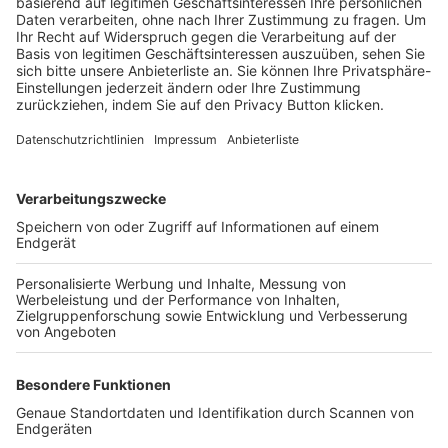
Trainerbörse
Login SpielPlus
FOLGE DEM BFV
TOP-VEREINE
TOP-PARTNER