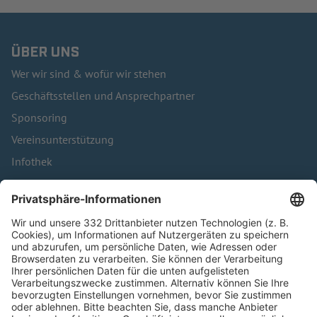
ÜBER UNS
Wer wir sind & wofür wir stehen
Geschäftsstellen und Ansprechpartner
Sponsoring
Vereinsunterstützung
Infothek
Kontakt
HÄUFIG BESUCHTE SEITEN
Pässe und Vereinswechsel
Trainerausbildung
Schulungsangebot Vereinsmitarbeiter
BFV-Geschäftsstellen