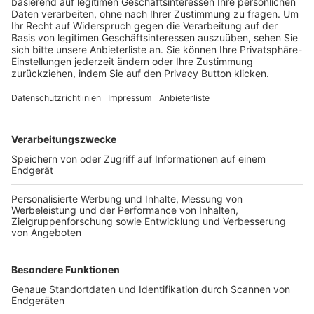
Trainerbörse
Login SpielPlus
FOLGE DEM BFV
TOP-VEREINE
TOP-PARTNER