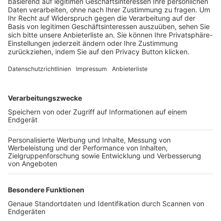
Trainerbörse
Login SpielPlus
FOLGE DEM BFV
TOP-VEREINE
TOP-PARTNER