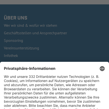
ÜBER UNS
Wer wir sind & wofür wir stehen
Geschäftsstellen und Ansprechpartner
Sponsoring
Vereinsunterstützung
Infothek
Kontakt
HÄUFIG BESUCHTE SEITEN
Pässe und Vereinswechsel
Trainerausbildung
Schulungsangebot Vereinsmitarbeiter
BFV-Geschäftsstellen