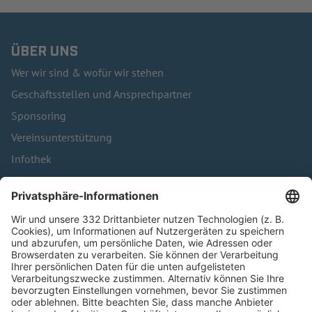
ÜBER UNS
Wer wir sind & wofür wir stehen
Geschäftsstellen und Ansprechpartner
Sponsoring
Vereinsunterstützung
Infothek
Kontakt
HÄUFIG BESUCHTE SEITEN
Pässe und Vereinswechsel
Trainerausbildung
Schulungsangebot Vereinsmitarbeiter
BFV-Geschäftsstellen