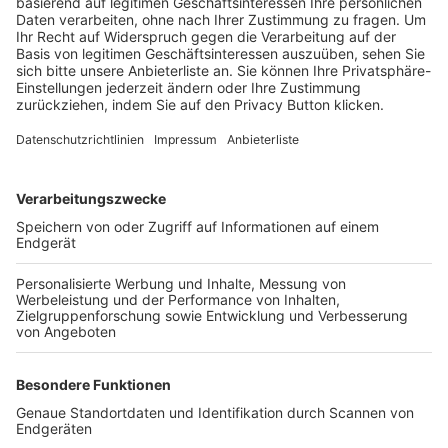
Trainerbörse
Login SpielPlus
FOLGE DEM BFV
TOP-VEREINE
TOP-PARTNER