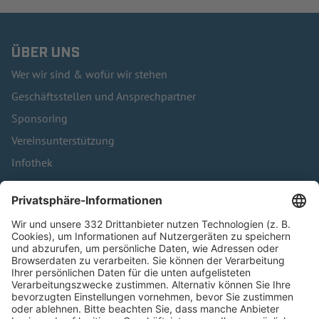
ÜBER UNS
Wer wir sind & wofür wir stehen
Geschäftsstellen und Ansprechpartner
Sponsoring
Vereinsunterstützung
Infothek
Kontakt
HÄUFIG BESUCHTE SEITEN
Pässe und Vereinswechsel
Trainerausbildung
Schulungsangebot Vereinsmitarbeiter
BFV-Geschäftsstellen