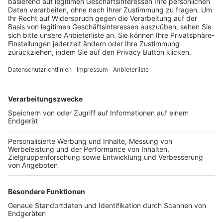
Trainerbörse
Login SpielPlus
FOLGE DEM BFV
TOP-VEREINE
TOP-PARTNER