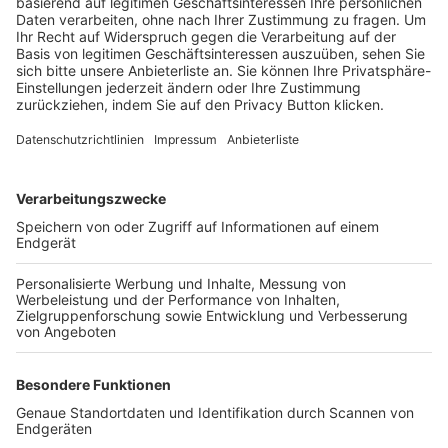
Trainerbörse
Login SpielPlus
FOLGE DEM BFV
TOP-VEREINE
TOP-PARTNER