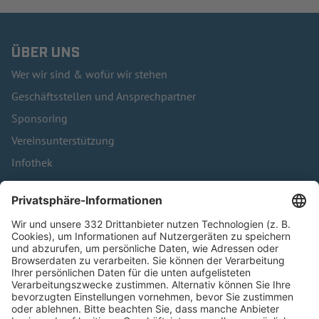
ÜBER UNS
Wer wir sind & wofür wir stehen
Geschäftsstellen und Ansprechpartner
Sponsoring
Vereinsunterstützung
Infothek
Kontakt
HÄUFIG BESUCHTE SEITEN
Pässe und Vereinswechsel
Trainerausbildung
Schulungsangebot Vereinsmitarbeiter
BFV-Geschäftsstellen