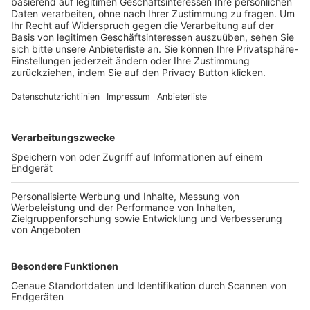
Trainerbörse
Login SpielPlus
FOLGE DEM BFV
TOP-VEREINE
TOP-PARTNER