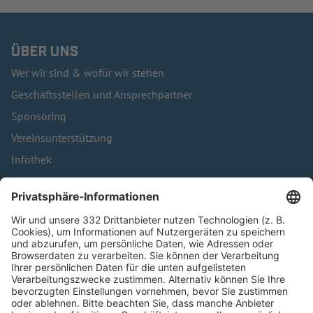
ÜBER UNS
Wer wir sind & wofür wir stehen
Geschäftsstellen und Ansprechpartner
Sponsoring
Vereinsunterstützung
Infothek
Kontakt
HÄUFIG BESUCHTE SEITEN
Pässe und Vereinswechsel
Trainerausbildung
Schulungsangebot Vereinsmitarbeiter
BFV-Geschäftsstellen