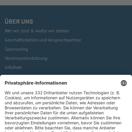
ÜBER UNS
Wer wir sind & wofür wir stehen
Geschäftsstellen und Ansprechpartner
Sponsoring
Vereinsunterstützung
Infothek
Kontakt
HÄUFIG BESUCHTE SEITEN
Pässe und Vereinswechsel
Trainerausbildung
Schulungsangebot Vereinsmitarbeiter
BFV-Geschäftsstellen