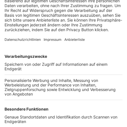
Trainerbörse
Login SpielPlus
FOLGE DEM BFV
TOP-VEREINE
TOP-PARTNER