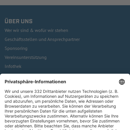
ÜBER UNS
Wer wir sind & wofür wir stehen
Geschäftsstellen und Ansprechpartner
Sponsoring
Vereinsunterstützung
Infothek
Kontakt
HÄUFIG BESUCHTE SEITEN
Pässe und Vereinswechsel
Trainerausbildung
Schulungsangebot Vereinsmitarbeiter
BFV-Geschäftsstellen