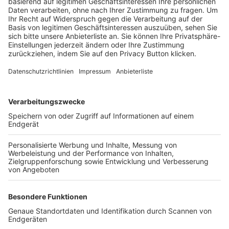
Trainerbörse
Login SpielPlus
FOLGE DEM BFV
TOP-VEREINE
TOP-PARTNER