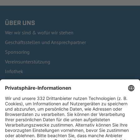
ÜBER UNS
Wer wir sind & wofür wir stehen
Geschäftsstellen und Ansprechpartner
Sponsoring
Vereinsunterstützung
Infothek
Kontakt
HÄUFIG BESUCHTE SEITEN
Pässe und Vereinswechsel
Trainerausbildung
Schulungsangebot Vereinsmitarbeiter
BFV-Geschäftsstellen