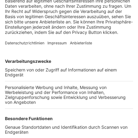
Trainerbörse
Login SpielPlus
FOLGE DEM BFV
TOP-VEREINE
TOP-PARTNER