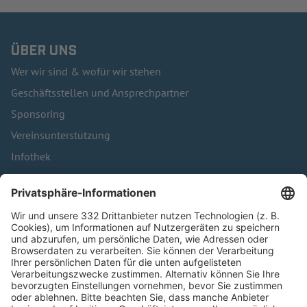
ÜBER UNS
Wer wir sind & wofür wir stehen
Geschäftsstellen und Ansprechpartner
Sponsoring
Vereinsunterstützung
Infothek
Kontakt
HÄUFIG BESUCHTE SEITEN
Pässe und Vereinswechsel
Trainerausbildung
Schulungsangebot Vereinsmitarbeiter
BFV-Geschäftsstellen