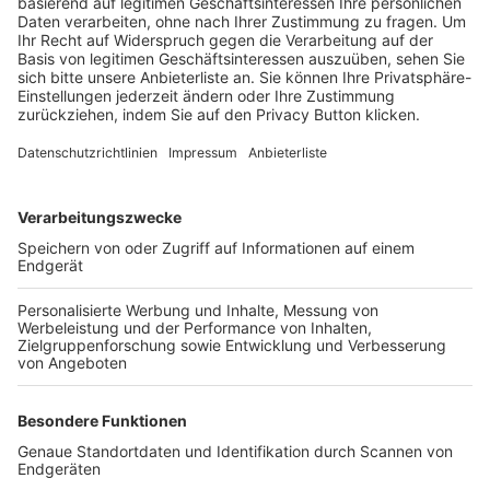
Trainerbörse
Login SpielPlus
FOLGE DEM BFV
TOP-VEREINE
TOP-PARTNER