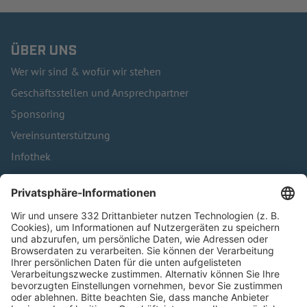
ÜBER UNS
Wer wir sind & wofür wir stehen
Geschäftsstellen und Ansprechpartner
Sponsoring
Vereinsunterstützung
Infothek
Kontakt
HÄUFIG BESUCHTE SEITEN
Pässe und Vereinswechsel
Trainerausbildung
Schulungsangebot Vereinsmitarbeiter
BFV-Geschäftsstellen