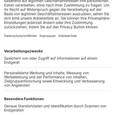
Trainerbörse
Login SpielPlus
FOLGE DEM BFV
TOP-VEREINE
TOP-PARTNER