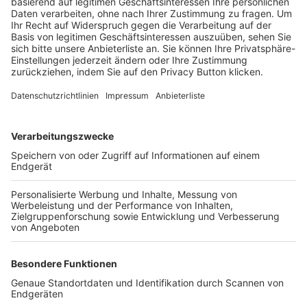
Trainerbörse
Login SpielPlus
FOLGE DEM BFV
TOP-VEREINE
TOP-PARTNER