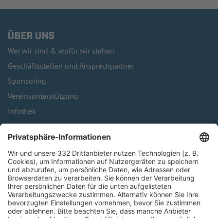
ÜBER UNS
Wer wir sind & wofür wir stehen
Geschäftsstellen und Ansprechpartner
Sponsoring
Vereinsunterstützung
Infothek
Kontakt
HÄUFIG BESUCHTE SEITEN
Pässe und Vereinswechsel
Trainerausbildung
Schulungsangebot Vereinsmitarbeiter
BFV-Geschäftsstellen