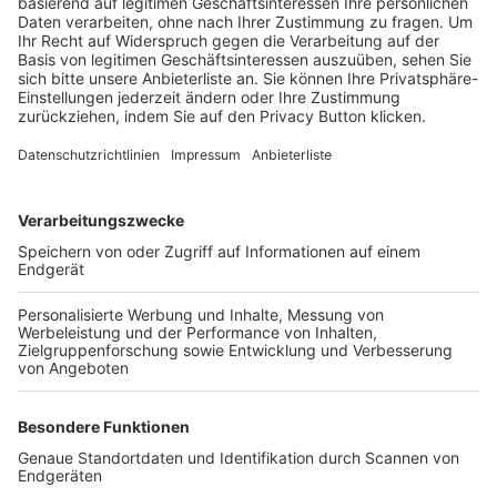
Trainerbörse
Login SpielPlus
FOLGE DEM BFV
TOP-VEREINE
TOP-PARTNER