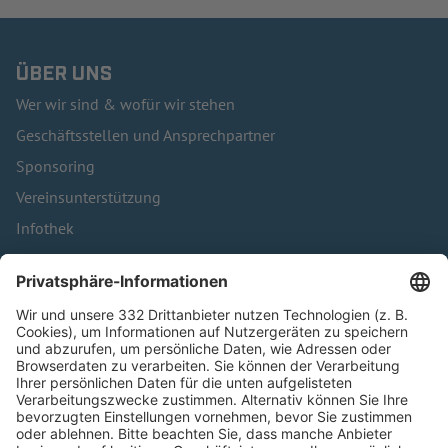
ÜBER UNS
Wer wir sind & wofür wir stehen
Geschäftsstellen und Ansprechpartner
Sponsoring
Vereinsunterstützung
Infothek
Kontakt
HÄUFIG BESUCHTE SEITEN
Pässe und Vereinswechsel
Trainerausbildung
Schulungsangebot Vereinsmitarbeiter
BFV-Geschäftsstellen