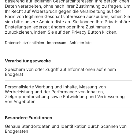
Trainerbörse
Login SpielPlus
FOLGE DEM BFV
TOP-VEREINE
TOP-PARTNER