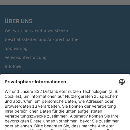
ÜBER UNS
Wer wir sind & wofür wir stehen
Geschäftsstellen und Ansprechpartner
Sponsoring
Vereinsunterstützung
Infothek
Kontakt
HÄUFIG BESUCHTE SEITEN
Pässe und Vereinswechsel
Trainerausbildung
Schulungsangebot Vereinsmitarbeiter
BFV-Geschäftsstellen