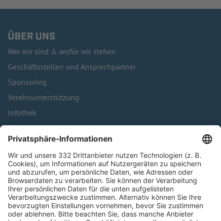
ÜBER UNS
Wer wir sind & wofür wir stehen
Geschäftsstellen und Ansprechpartner
Sponsoring
Vereinsunterstützung
Infothek
Kontakt
HÄUFIG BESUCHTE SEITEN
Pässe und Vereinswechsel
Trainerausbildung
Schulungsangebot Vereinsmitarbeiter
BFV-Geschäftsstellen