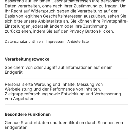
Trainerbörse
Login SpielPlus
FOLGE DEM BFV
TOP-VEREINE
TOP-PARTNER