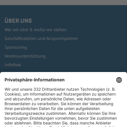
ÜBER UNS
Wer wir sind & wofür wir stehen
Geschäftsstellen und Ansprechpartner
Sponsoring
Vereinsunterstützung
Infothek
Kontakt
HÄUFIG BESUCHTE SEITEN
Pässe und Vereinswechsel
Trainerausbildung
Schulungsangebot Vereinsmitarbeiter
BFV-Geschäftsstellen