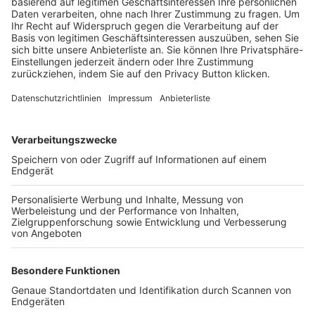
Trainerbörse
Login SpielPlus
FOLGE DEM BFV
TOP-VEREINE
TOP-PARTNER