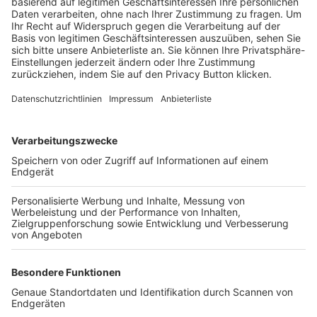
Trainerbörse
Login SpielPlus
FOLGE DEM BFV
TOP-VEREINE
TOP-PARTNER