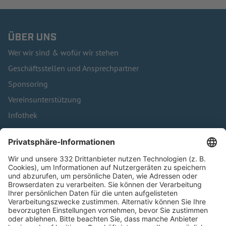
ÜBER UNS
Wer wir sind & wofür wir stehen
Geschäftsstellen und Ansprechpartner
Sponsoring
Vereinsunterstützung
Infothek
Kontakt
HÄUFIG BESUCHTE SEITEN
Pässe und Vereinswechsel
Trainerausbildung
Schulungsangebot Vereinsmitarbeiter
BFV-Geschäftsstellen