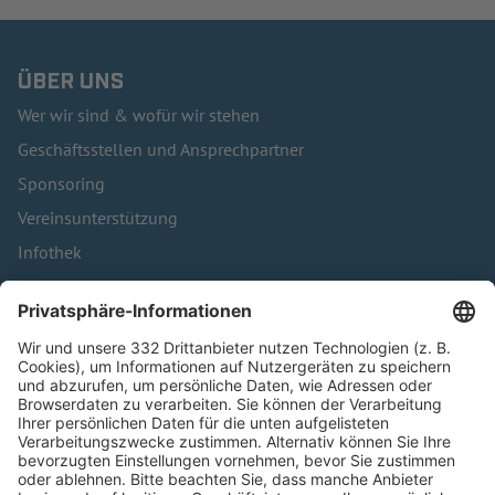
ÜBER UNS
Wer wir sind & wofür wir stehen
Geschäftsstellen und Ansprechpartner
Sponsoring
Vereinsunterstützung
Infothek
Kontakt
HÄUFIG BESUCHTE SEITEN
Pässe und Vereinswechsel
Trainerausbildung
Schulungsangebot Vereinsmitarbeiter
BFV-Geschäftsstellen