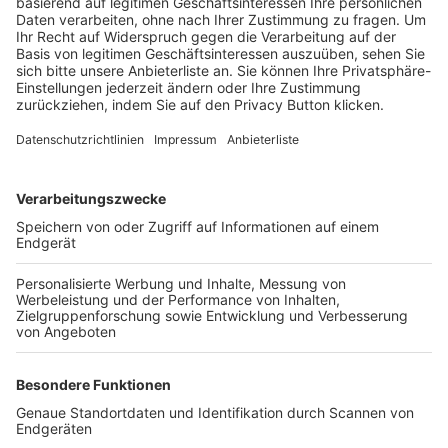
Trainerbörse
Login SpielPlus
FOLGE DEM BFV
TOP-VEREINE
TOP-PARTNER