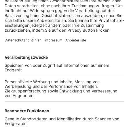
Trainerbörse
Login SpielPlus
FOLGE DEM BFV
TOP-VEREINE
TOP-PARTNER