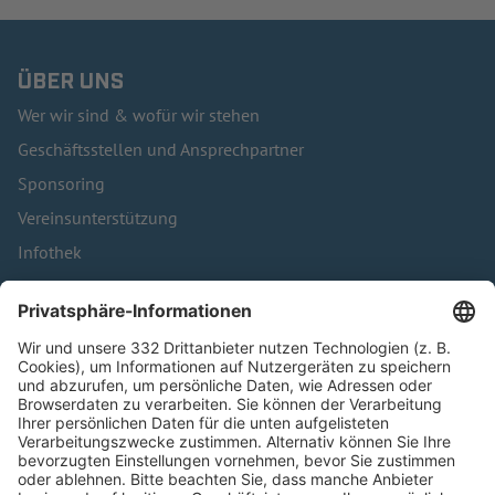
ÜBER UNS
Wer wir sind & wofür wir stehen
Geschäftsstellen und Ansprechpartner
Sponsoring
Vereinsunterstützung
Infothek
Kontakt
HÄUFIG BESUCHTE SEITEN
Pässe und Vereinswechsel
Trainerausbildung
Schulungsangebot Vereinsmitarbeiter
BFV-Geschäftsstellen