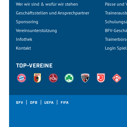
Wer wir sind & wofür wir stehen
Pässe und 
Geschäftsstellen und Ansprechpartner
Traineraus
Sponsoring
Schulungsa
Vereinsunterstützung
BFV-Geschä
Infothek
Trainerbörs
Kontakt
Login Spie
TOP-VEREINE
SFV
DFB
UEFA
FIFA