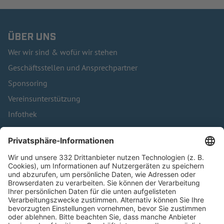
ÜBER UNS
Wer wir sind & wofür wir stehen
Geschäftsstellen und Ansprechpartner
Sponsoring
Vereinsunterstützung
Infothek
Kontakt
HÄUFIG BESUCHTE SEITEN
Pässe und Vereinswechsel
Trainerausbildung
Schulungsangebot Vereinsmitarbeiter
BFV-Geschäftsstellen