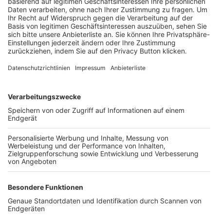
Trainerbörse
Login SpielPlus
FOLGE DEM BFV
TOP-VEREINE
TOP-PARTNER