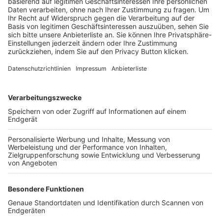
Trainerbörse
Login SpielPlus
FOLGE DEM BFV
TOP-VEREINE
TOP-PARTNER