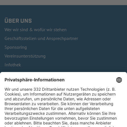
ÜBER UNS
Wer wir sind & wofür wir stehen
Geschäftsstellen und Ansprechpartner
Sponsoring
Vereinsunterstützung
Infothek
Kontakt
HÄUFIG BESUCHTE SEITEN
Pässe und Vereinswechsel
Trainerausbildung
Schulungsangebot Vereinsmitarbeiter
BFV-Geschäftsstellen