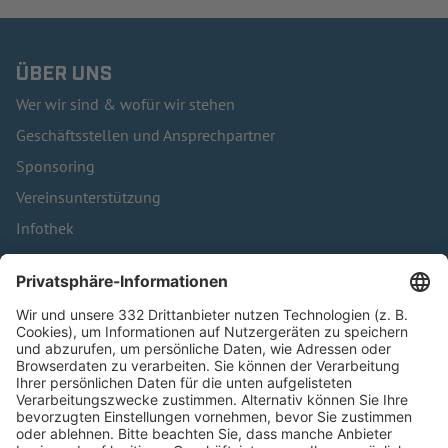
ÜBER UNS
Wer wir sind & wofür wir stehen
Geschäftsstellen und Ansprechpartner
Sponsoring
Vereinsunterstützung
Infothek
Kontakt
HÄUFIG BESUCHTE SEITEN
Pässe und Vereinswechsel
Trainerausbildung
Schulungsangebot Vereinsmitarbeiter
BFV-Geschäftsstellen