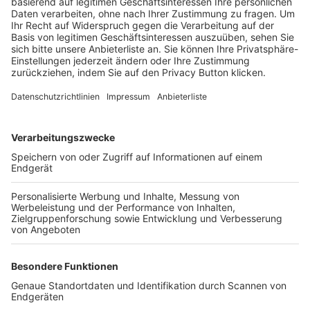
Trainerbörse
Login SpielPlus
FOLGE DEM BFV
TOP-VEREINE
TOP-PARTNER