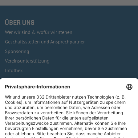
ÜBER UNS
Wer wir sind & wofür wir stehen
Geschäftsstellen und Ansprechpartner
Sponsoring
Vereinsunterstützung
Infothek
Kontakt
HÄUFIG BESUCHTE SEITEN
Pässe und Vereinswechsel
Trainerausbildung
Schulungsangebot Vereinsmitarbeiter
BFV-Geschäftsstellen