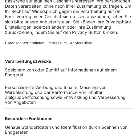
Trainerbörse
Login SpielPlus
FOLGE DEM BFV
TOP-VEREINE
TOP-PARTNER