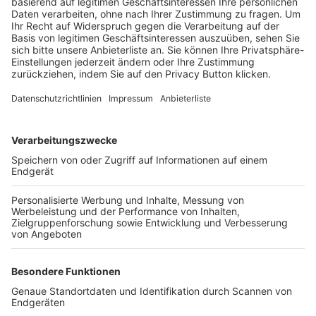
Trainerbörse
Login SpielPlus
FOLGE DEM BFV
TOP-VEREINE
TOP-PARTNER