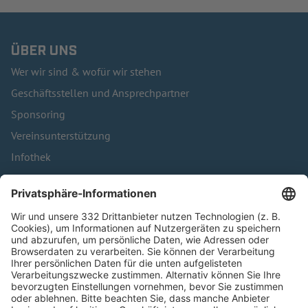
ÜBER UNS
Wer wir sind & wofür wir stehen
Geschäftsstellen und Ansprechpartner
Sponsoring
Vereinsunterstützung
Infothek
Kontakt
HÄUFIG BESUCHTE SEITEN
Pässe und Vereinswechsel
Trainerausbildung
Schulungsangebot Vereinsmitarbeiter
BFV-Geschäftsstellen