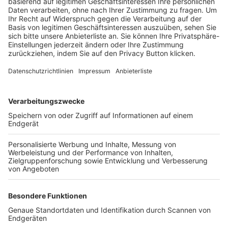
Trainerbörse
Login SpielPlus
FOLGE DEM BFV
TOP-VEREINE
TOP-PARTNER