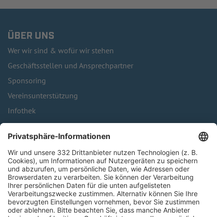
ÜBER UNS
Wer wir sind & wofür wir stehen
Geschäftsstellen und Ansprechpartner
Sponsoring
Vereinsunterstützung
Infothek
Kontakt
HÄUFIG BESUCHTE SEITEN
Pässe und Vereinswechsel
Trainerausbildung
Schulungsangebot Vereinsmitarbeiter
BFV-Geschäftsstellen