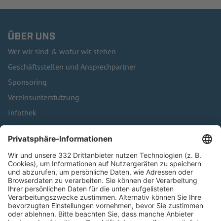
ÜBER UNS
Wer wir sind & wofür wir stehen
Geschäftsstellen und Ansprechpartner
Sponsoring
Vereinsunterstützung
Infothek
Kontakt
HÄUFIG BESUCHTE SEITEN
Pässe und Vereinswechsel
Trainerausbildung
Schulungsangebot Vereinsmitarbeiter
BFV-Geschäftsstellen