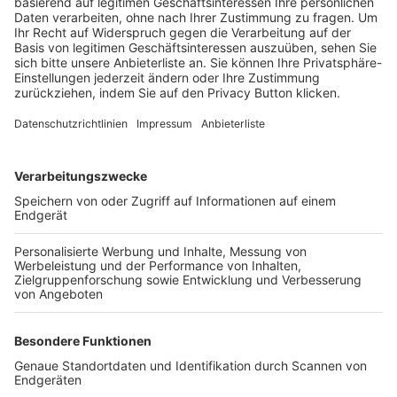
Trainerbörse
Login SpielPlus
FOLGE DEM BFV
TOP-VEREINE
TOP-PARTNER