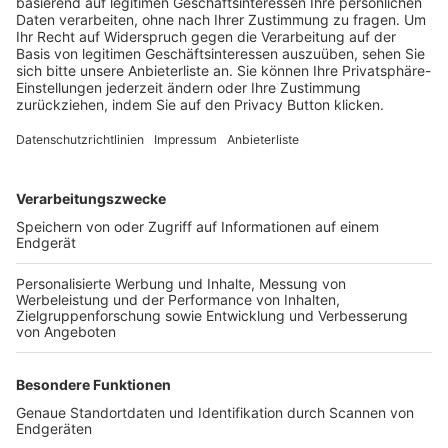
Trainerbörse
Login SpielPlus
FOLGE DEM BFV
TOP-VEREINE
TOP-PARTNER