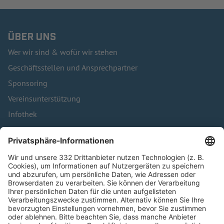
ÜBER UNS
Wer wir sind & wofür wir stehen
Geschäftsstellen und Ansprechpartner
Sponsoring
Vereinsunterstützung
Infothek
Kontakt
HÄUFIG BESUCHTE SEITEN
Pässe und Vereinswechsel
Trainerausbildung
Schulungsangebot Vereinsmitarbeiter
BFV-Geschäftsstellen